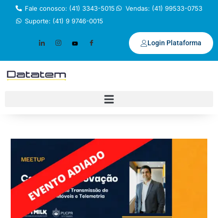
Fale conosco: (41) 3343-5015
Vendas: (41) 99533-0753
Suporte: (41) 9 9746-0015
Login Plataforma