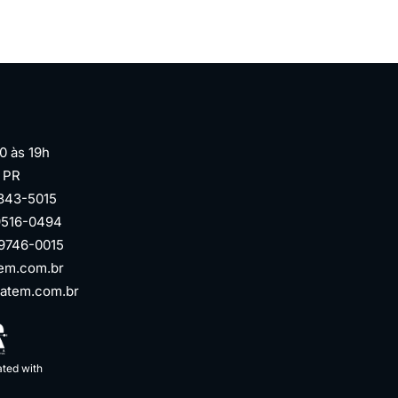
0 às 19h
| PR
3343-5015
99516-0494
99746-0015
em.com.br
atem.com.br
ated with