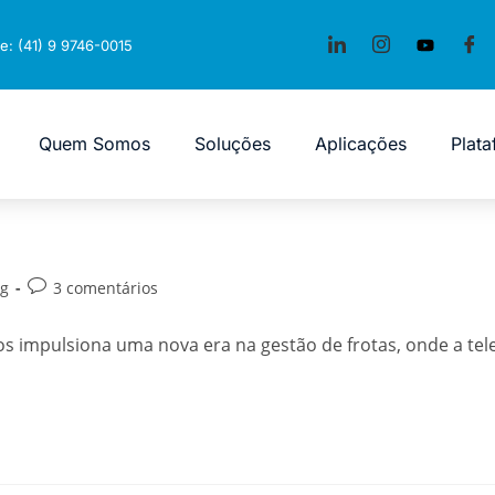
e: (41) 9 9746-0015
Quem Somos
Soluções
Aplicações
Plat
og
3 comentários
os impulsiona uma nova era na gestão de frotas, onde a te