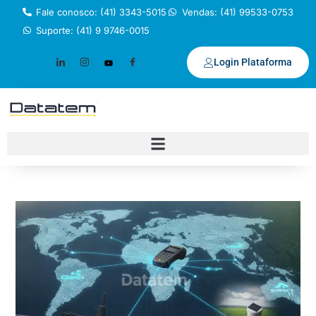
Fale conosco: (41) 3343-5015
Vendas: (41) 99533-0753
Suporte: (41) 9 9746-0015
Login Plataforma