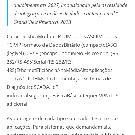
anualmente até 2027, impulsionada pela necessidade
de integração e análise de dados em tempo real.” —
Grand View Research, 2023
CaracterísticaModbus RTUModbus ASCIIModbus
TCP/IPFormato de DadosBinário (compacto)ASCII
(legível)TCP/IP (encapsulado)Meio FísicoSerial (RS-
232/RS-485)Serial (RS-232/RS-
485)EthernetEficiênciaAltaMédiaAltaAplicações
TípicasCLP, IHMs, InstrumentaçãoSistemas de
DiagnósticoSCADA, IoT
industrialSegurançaBásicaBásicaRequer VPN/TLS
adicional
As vantagens de cada tipo são evidentes em suas
aplicações. Para sistemas que demandam alta