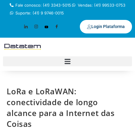
Fale conosco: (41) 3343-5015
Vendas: (41) 99533-0753
Suporte: (41) 9 9746-0015
Login Plataforma
LoRa e LoRaWAN:
conectividade de longo
alcance para a Internet das
Coisas