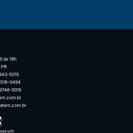
0 às 19h
| PR
3343-5015
99516-0494
99746-0015
em.com.br
atem.com.br
ated with