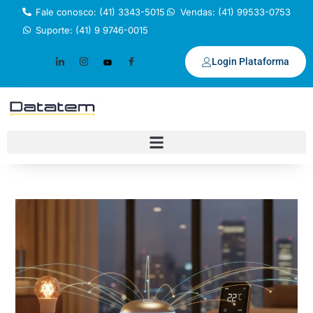
Fale conosco: (41) 3343-5015
Vendas: (41) 99533-0753
Suporte: (41) 9 9746-0015
Login Plataforma