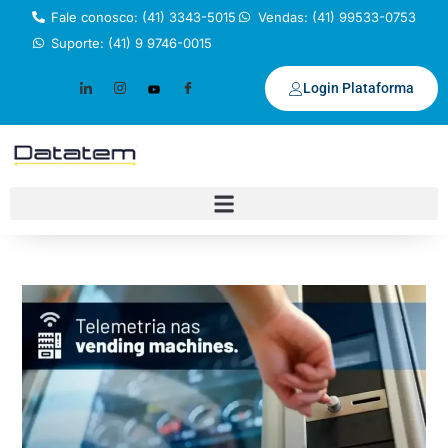
Fale conosco: (41) 3343-5015
Vendas: (41) 99533-0753
Suporte: (41) 9 9746-0015
Login Plataforma