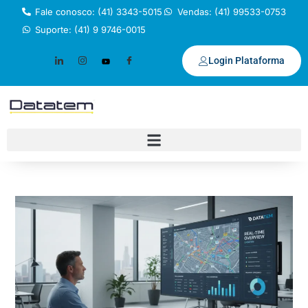
Fale conosco: (41) 3343-5015
Vendas: (41) 99533-0753
Suporte: (41) 9 9746-0015
Login Plataforma