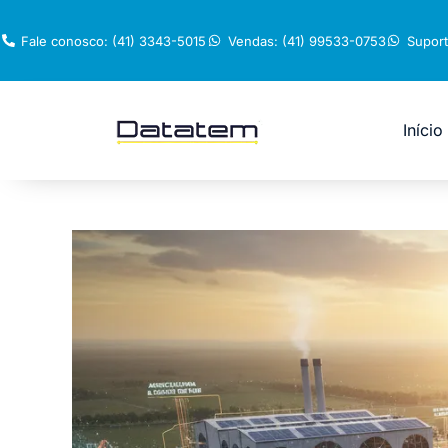
Fale conosco: (41) 3343-5015
Vendas: (41) 99533-0753
Suport
Início