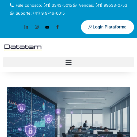
Fale conosco: (41) 3343-5015
Vendas: (41) 99533-0753
Suporte: (41) 9 9746-0015
Login Plataforma