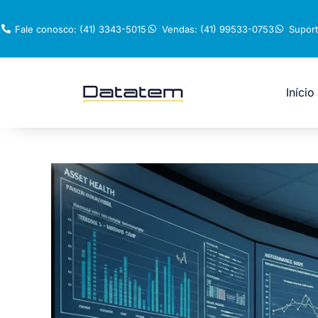
Fale conosco: (41) 3343-5015
Vendas: (41) 99533-0753
Suport
Início