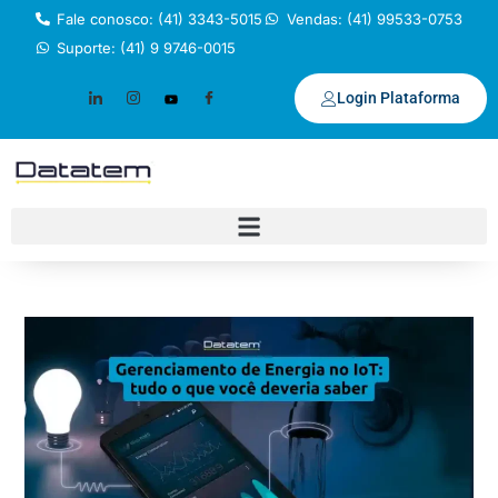
Fale conosco: (41) 3343-5015
Vendas: (41) 99533-0753
Suporte: (41) 9 9746-0015
Login Plataforma