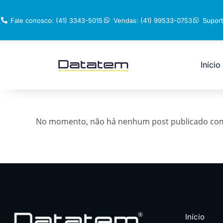
Fale conosco: (41) 3343-5015
Vendas: (41) 99533-0753
Suport
Início
No momento, não há nenhum post publicado com 
Início