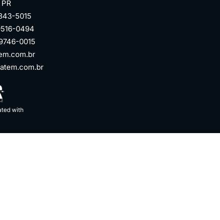
| PR
3343-5015
99516-0494
99746-0015
em.com.br
atem.com.br
ated with