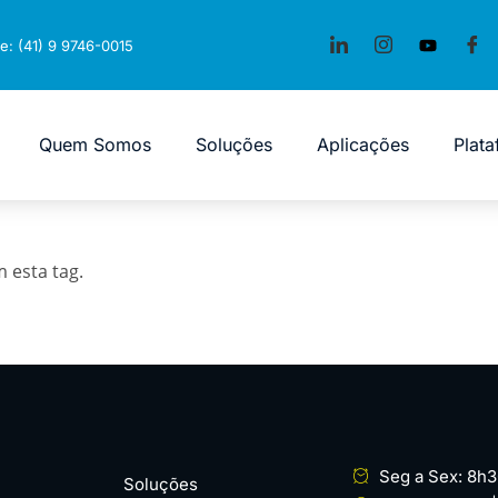
e: (41) 9 9746-0015
Quem Somos
Soluções
Aplicações
Plat
esta tag.
Seg a Sex: 8h3
Soluções