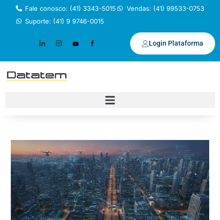
Fale conosco: (41) 3343-5015
Vendas: (41) 99533-0753
Suporte: (41) 9 9746-0015
Login Plataforma